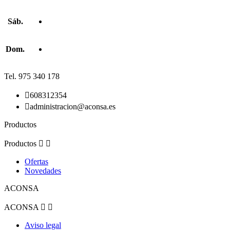
Sáb.
Dom.
Tel. 975 340 178

608312354

administracion@aconsa.es
Productos
Productos


Ofertas
Novedades
ACONSA
ACONSA


Aviso legal