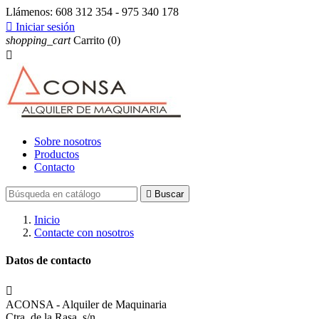
Llámenos:
608 312 354 - 975 340 178

Iniciar sesión
shopping_cart
Carrito
(0)

Sobre nosotros
Productos
Contacto

Buscar
Inicio
Contacte con nosotros
Datos de contacto

ACONSA - Alquiler de Maquinaria
Ctra. de la Rasa, s/n