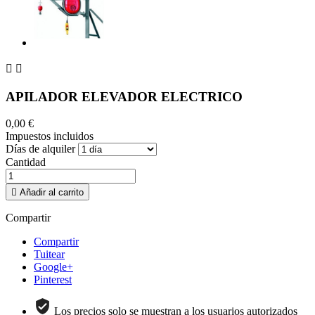


APILADOR ELEVADOR ELECTRICO
0,00 €
Impuestos incluidos
Días de alquiler
Cantidad

Añadir al carrito
Compartir
Compartir
Tuitear
Google+
Pinterest
Los precios solo se muestran a los usuarios autorizados