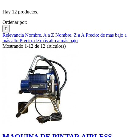
Hay 12 productos.
Ordenar por:

Relevancia
Nombre, A a Z
Nombre, Z a A
Precio: de más bajo a
más alto
Precio, de más alto a más bajo
Mostrando 1-12 de 12 artículo(s)
MAQUINA DE PINTAR AIRLESS